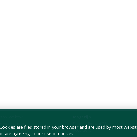
ns op Facebook
Magazijn
ns op Instagram
Rozemarijnstraat 25
 Cookies are files stored in your browser and are used by most websi
in
9000 Gent
ou are agreeing to our use of cookies.