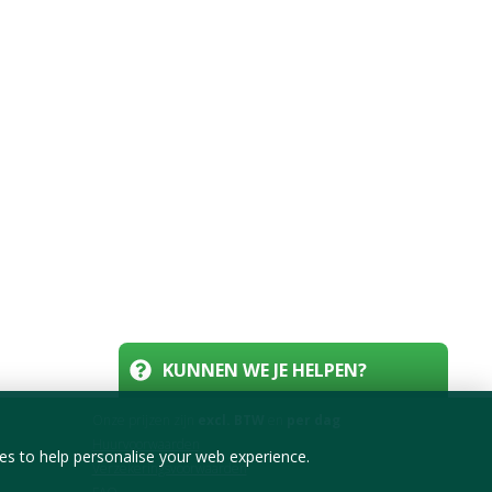
KUNNEN WE JE HELPEN?
Onze prijzen zijn
excl. BTW
en
per dag
Huurvoorwaarden
tes to help personalise your web experience.
Verzekeringsvoorwaarden