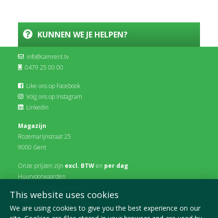
KUNNEN WE JE HELPEN?
info@camrent.tv
0479 25 00 00
Like ons op Facebook
Volg ons op Instagram
Linkedin
Magazijn
Rozemarijnstraat 25
9000 Gent
Onze prijzen zijn
excl. BTW
en
per dag
Huurvoorwaarden
Verzekeringsvoorwaarden
This website uses cookies
FAQ
We are using cookies to give you the best experience on our