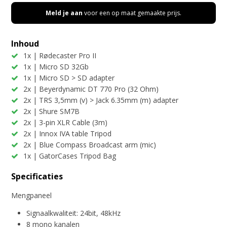
Meld je aan
voor een op maat gemaakte prijs.
Inhoud
1x | Rødecaster Pro II
1x | Micro SD 32Gb
1x | Micro SD > SD adapter
2x | Beyerdynamic DT 770 Pro (32 Ohm)
2x | TRS 3,5mm (v) > Jack 6.35mm (m) adapter
2x | Shure SM7B
2x | 3-pin XLR Cable (3m)
2x | Innox IVA table Tripod
2x | Blue Compass Broadcast arm (mic)
1x | GatorCases Tripod Bag
Specificaties
Mengpaneel
Signaalkwaliteit: 24bit, 48kHz
8 mono kanalen